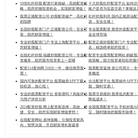
10倍杠杆炒股 配资行家揭秘：高效配资策
十大炒股杠杆配资平台 如何
略，助您把握投资机会，实现财富增值！
账户是否为实盘交易？掌握这
股票正规配资公司 炒股配资破产：高杠杆
杠杆炒股利息 国内正规原油
的陷阱
选，安全合规！
全国炒股配资门户 正规配资公司：安全可
专业股票配资 期货外盘配资
靠，助您财富增值！
金全球市场
专业炒股配资门户 专业上海配资平台，助
配资正规炒股配资门户 专业
您财富增值！
名：精选榜单助您投资！
在线杠杆炒股 福建炒股配资公司：专业配
配资专业股票配资网站 蚂蚁
资服务，助您股市投资更上一层楼
效策略，助力投资者轻松把握
配资114查询网 518元一年，微信推荐股
股票配资返佣 资公司简介：
票！
务概览
国内可靠的配资平台 股票融资APP下载：
合法配资平台 股票操作APP
轻松选，放心投！
股，随时交易！
专业的股票配资平台 资靠谱吗？风险评估
股票交易规则 股票低息配资
与用户评价分析
降低成本！
2024配资炒股 网上配资新选择：高效、便
全国股票配资平台 手机炒股A
捷、安全，助您实现财富增值梦想！
宝，随时随地把握股市脉搏！
在线配资网站 鼎坤策略：引领投资新风
向，智慧决策，开启财富增长新篇章