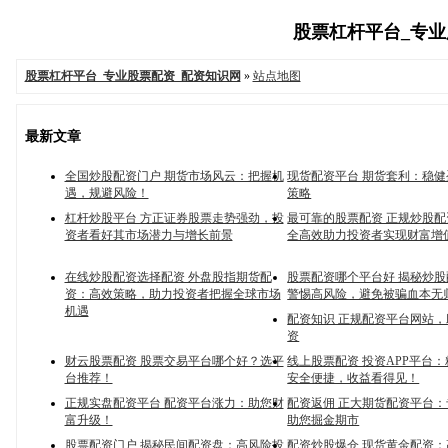
股票杠杆平台_专业股
股票杠杆平台_专业股票配资_配资知识网
»
站点地图
最新文章
全国炒股配资门户 期货市场风云：把握机
现货配资平台 期货套利：稳
遇，规避风险！
策略
杠杆炒股平台 方正证券股票走势强劲，投
最可靠的股票配资 正规炒股
资者看好其市场潜力与增长前景
全高效助力投资者实现财富增
在线炒股配资选择配资 外盘股指期货配
股票配资哪个平台好 揭秘炒
资：高效策略，助力投资者把握全球市场
警惕高风险，避免被骗血本无
机遇
配资知识 正规配资平台网站
资
财云股票配资 股票交易平台哪个好？选平
线上股票配资 投资APP平台
台推荐！
安全便捷，收益看得见！
正规实盘配资平台 配资平台涨力：助您财
配资返佣 正大期货配资平台
富升级！
助您掘金期市
股票配资门户 揭秘民间配资盘：高风险投
配资炒股爆仓 现货黄金配资