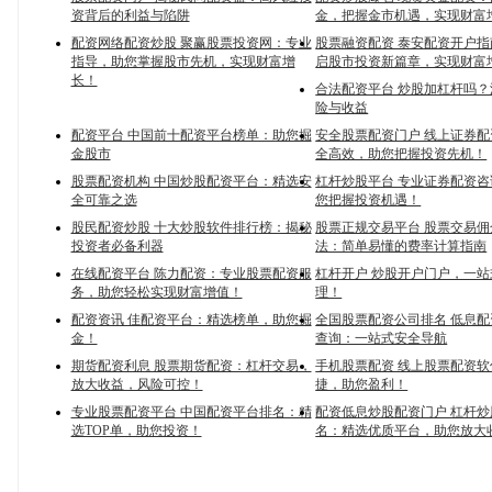
资背后的利益与陷阱
金，把握金市机遇，实现财富
配资网络配资炒股 聚赢股票投资网：专业
股票融资配资 泰安配资开户
指导，助您掌握股市先机，实现财富增
启股市投资新篇章，实现财富
长！
合法配资平台 炒股加杠杆吗
险与收益
配资平台 中国前十配资平台榜单：助您掘
安全股票配资门户 线上证券
金股市
全高效，助您把握投资先机！
股票配资机构 中国炒股配资平台：精选安
杠杆炒股平台 专业证券配资
全可靠之选
您把握投资机遇！
股民配资炒股 十大炒股软件排行榜：揭秘
股票正规交易平台 股票交易
投资者必备利器
法：简单易懂的费率计算指南
在线配资平台 陈力配资：专业股票配资服
杠杆开户 炒股开户门户，一
务，助您轻松实现财富增值！
理！
配资资讯 佳配资平台：精选榜单，助您掘
全国股票配资公司排名 低息
金！
查询：一站式安全导航
期货配资利息 股票期货配资：杠杆交易，
手机股票配资 线上股票配资
放大收益，风险可控！
捷，助您盈利！
专业股票配资平台 中国配资平台排名：精
配资低息炒股配资门户 杠杆
选TOP单，助您投资！
名：精选优质平台，助您放大