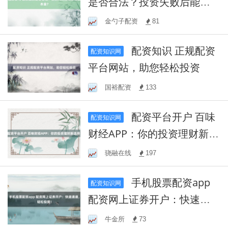
是否合法？投资失败后能否
追回本金？
金勺子配资
81
配资知识 正规配资
配资知识网
平台网站，助您轻松投资
国裕配资
133
配资平台开户 百味
配资知识网
财经APP：你的投资理财新选
择！
骁融在线
197
手机股票配资app
配资知识网
配资网上证券开户：快速通
道，轻松投资！
牛金所
73