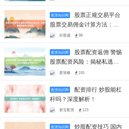
股票正规交易平台
配资知识网
股票交易佣金计算方法：简
单易懂的费率计算指南
好股盛
99
股票配资返佣 警惕
配资知识网
股票配资风险：揭秘私逃现
象，投资者须谨慎防范！
爱策略
191
配资排行 炒股能杠
配资知识网
杆吗？深度解析！
新宝配资
123
炒股配资技巧 国内
配资知识网