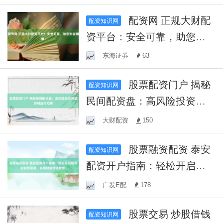
配资网 正规大财配
配资知识网
资平台：安全可靠，助您财
富增值！
东海证券
63
股票配资门户 揭秘
配资知识网
民间配资盘：高风险投资背
后的利益与陷阱
大财配资
150
股票融资配资 泰安
配资知识网
配资开户指南：轻松开启股
市投资新篇章，实现财富增
广发E配
178
值梦想！
股票交易 炒股借钱
配资知识网