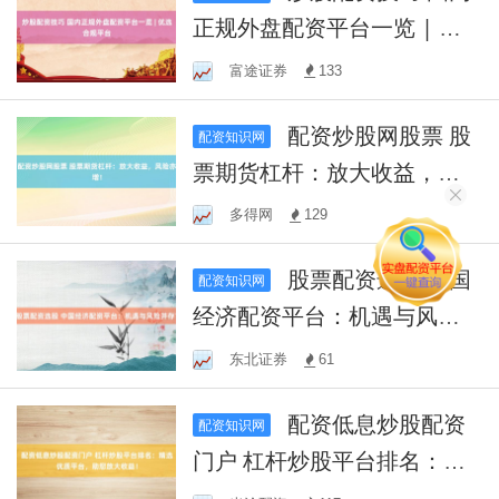
正规外盘配资平台一览 | 优
选合规平台
富途证券
133
配资炒股网股票 股
配资知识网
票期货杠杆：放大收益，风
险亦增！
多得网
129
股票配资选股 中国
配资知识网
经济配资平台：机遇与风险
并存？
东北证券
61
配资低息炒股配资
配资知识网
门户 杠杆炒股平台排名：精
选优质平台，助您放大收