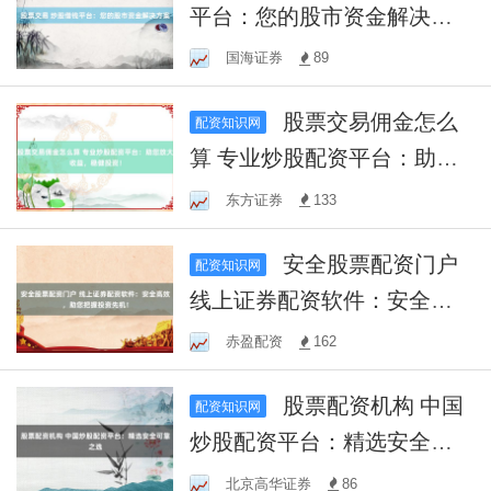
平台：您的股市资金解决方
案
国海证券
89
股票交易佣金怎么
配资知识网
算 专业炒股配资平台：助您
放大收益，稳健投资！
东方证券
133
安全股票配资门户
配资知识网
线上证券配资软件：安全高
效，助您把握投资先机！
赤盈配资
162
股票配资机构 中国
配资知识网
炒股配资平台：精选安全可
靠之选
北京高华证券
86