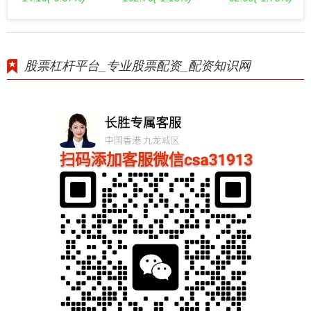
股票杠杆平台_专业股票配资_配资知识网