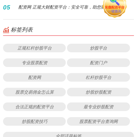
05
配资网 正规大财配资平台：安全可靠，助您财富增值！
标签列表
正规杠杆炒股平台
炒股平台
专业股票配资
配资门户
配资网
杠杆炒股平台
股票交易佣金怎么算
炒股炒股配资
合法正规的配资平台
最专业炒股配资
炒股配资技巧
股票配资平台查询网
全部话题标签