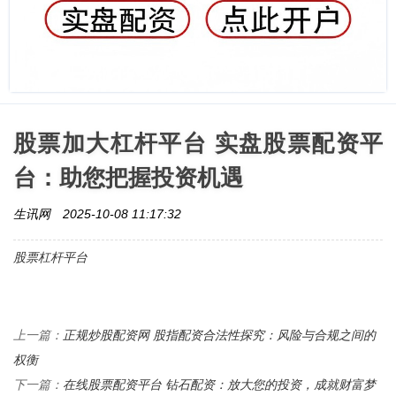
股票加大杠杆平台 实盘股票配资平
台：助您把握投资机遇
生讯网
2025-10-08 11:17:32
股票杠杆平台
正规炒股配资网 股指配资合法性探究：风险与合规之间的
上一篇：
权衡
在线股票配资平台 钻石配资：放大您的投资，成就财富梦
下一篇：