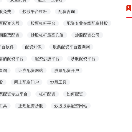
股免费
炒股平台杠杆
配资咨询
票配资选股
股票杠杆平台
配资专业在线配资炒股
期股票配资
炒股杠杆最高几倍
炒股配资公司
平台软件
配资知识
股票配资平台查询网
靠的配资平台
配资炒股平台
炒股配资平台
查询
证券配资网站
股票配资开户
股
网上配资门户
炒股工具
票配资专业平台
杠杆配资
如何配资
工具
正规配资炒股
炒股股票配资网站