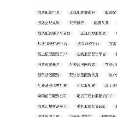
股票配资排名
正规配资哪家好
股票配
股票交易规则
配资排行
配资头条
股票配资哪个平台好
正规的炒股配资
炒股10倍杠杆平台
股票融资平台
实盘
线上股票配资开户
在线股票配资平台
股票融资开户
配资炒股网股票
在线炒
新手炒股配资
配资炒股配资优秀
散户
配资炒股优秀配资
小盘股配资
那个股
全国前三配资公司
配资正规炒股配资门户
股票正规交易平台
手机股票配资app
股票配资返佣
证券配资官网
配资操作