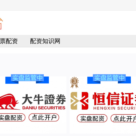
票配资
配资知识网