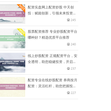
配资实盘网上配资炒股 中天创
投：赋能创新，引领未来投资新
方向
245
股票配资推荐 专业炒股配资平台
哪种好？精选优质平台推荐
240
线上炒股配资 正规配资平台，安
全透明，助您稳健投资，开启财
富
237
配资专业在线炒股配资 券商按月
配资：灵活杠杆，助您把握投资
良
227