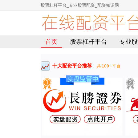
股票杠杆平台_专业股票配资_配资知识网
首页
股票杠杆平台
专业股
十大配资平台推荐
共
100
+平台