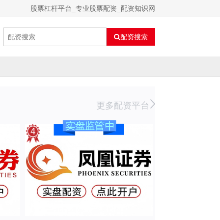
股票杠杆平台_专业股票配资_配资知识网
配资搜索
更多配资平台