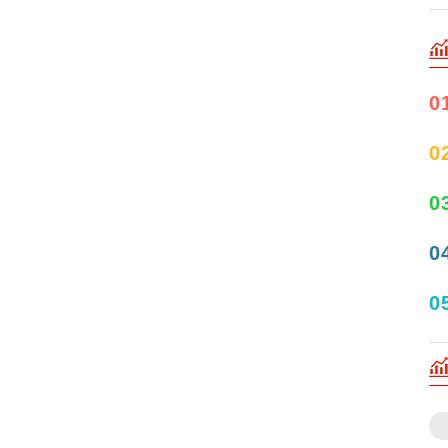
0
0
0
0
0