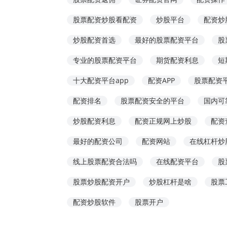
股票配资炒股看配资
炒股平台
配资炒
炒股配资首选
最好的股票配资平台
股
专业的股票配资平台
期货配资利息
短
十大配资平台app
配资APP
股票配资
配资排名
股票配资安全的平台
国内可
炒股配资利息
配资正规网上炒股
配资
最好的配资公司
配资网站
在线杠杆炒
线上股票配资合法吗
在线配资平台
股
股票炒股配资开户
炒股杠杆是啥
股票
配资炒股软件
股票开户