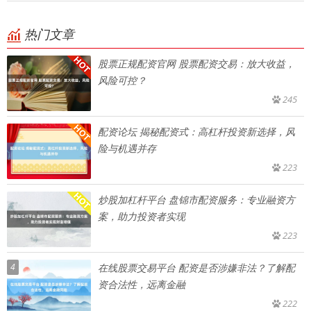
热门文章
股票正规配资官网 股票配资交易：放大收益，
风险可控？
245
配资论坛 揭秘配资式：高杠杆投资新选择，风
险与机遇并存
223
炒股加杠杆平台 盘锦市配资服务：专业融资方
案，助力投资者实现
223
4
在线股票交易平台 配资是否涉嫌非法？了解配
资合法性，远离金融
222