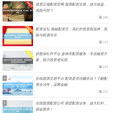
股票正规配资官网 股票配资交易：放大收益，
风险可控？
246
配资论坛 揭秘配资式：高杠杆投资新选择，风
险与机遇并存
223
炒股加杠杆平台 盘锦市配资服务：专业融资方
案，助力投资者实现
223
4
在线股票交易平台 配资是否涉嫌非法？了解配
资合法性，远离金融
222
5
全国股票配资公司 期货配资业务：放大杠杆，
掘金期市！