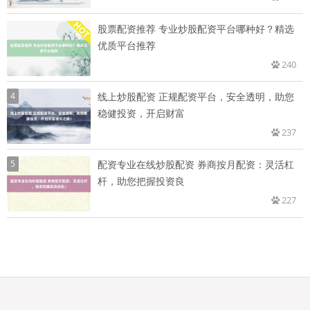
股票配资推荐 专业炒股配资平台哪种好？精选
优质平台推荐
240
4
线上炒股配资 正规配资平台，安全透明，助您
稳健投资，开启财富
237
5
配资专业在线炒股配资 券商按月配资：灵活杠
杆，助您把握投资良
227