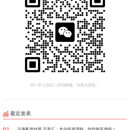
最近发表
01
证券配资炒股 宝盈汇：专业投资理财，助您财富增值！