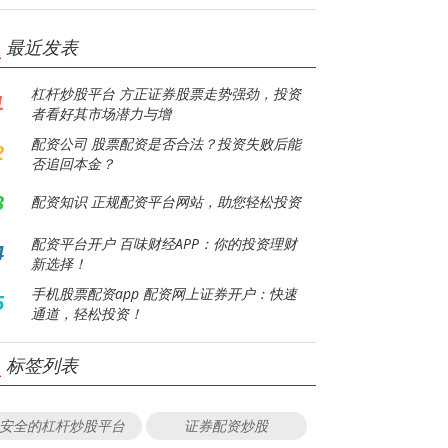
最近发表
杠杆炒股平台 方正证券股票走势强劲，投资
1
者看好其市场潜力与增
配资公司 股票配资是否合法？投资失败后能
2
否追回本金？
3
配资知识 正规配资平台网站，助您轻松投资
配资平台开户 百味财经APP：你的投资理财
4
新选择！
手机股票配资app 配资网上证券开户：快速
5
通道，轻松投资！
标签列表
安全的杠杆炒股平台
证券配资炒股