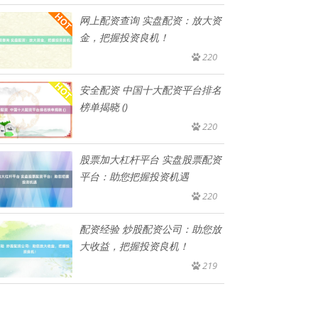
网上配资查询 实盘配资：放大资
金，把握投资良机！
220
安全配资 中国十大配资平台排名
榜单揭晓 ()
220
股票加大杠杆平台 实盘股票配资
平台：助您把握投资机遇
220
配资经验 炒股配资公司：助您放
大收益，把握投资良机！
219