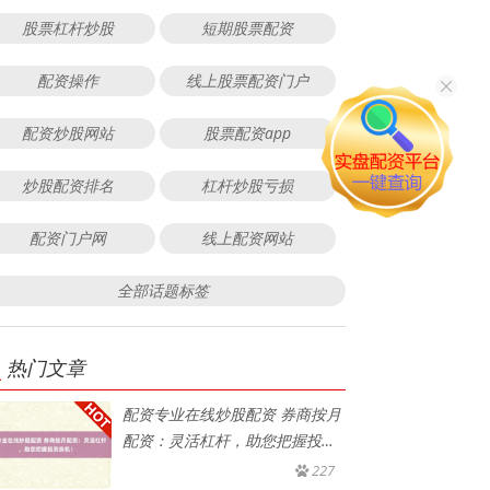
股票杠杆炒股
短期股票配资
配资操作
线上股票配资门户
配资炒股网站
股票配资app
炒股配资排名
杠杆炒股亏损
配资门户网
线上配资网站
全部话题标签
热门文章
配资专业在线炒股配资 券商按月
配资：灵活杠杆，助您把握投资
良
227