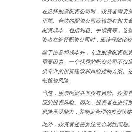
在选择股票配资公司时，投资者需要
正规、合法的配资公司应该拥有相关
配资成本，包括利息、手续费等，这
资者在选择配资公司时，应该仔细比较
专业股票配资
除了信誉和成本外，
配
重要因素。一个优秀的配资公司不仅
供专业的投资建议和风险控制方案。
低投资风险。
当然，股票配资并非没有风险。投资
应的投资风险。因此，投资者在进行
风险承受能力，并制定合理的投资策略
此外，投资者还需要注意合规性问题