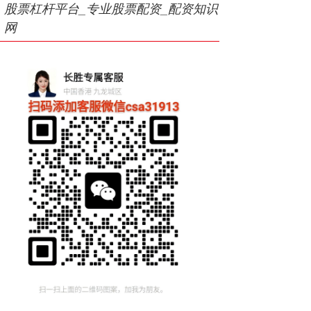
股票杠杆平台_专业股票配资_配资知识
网