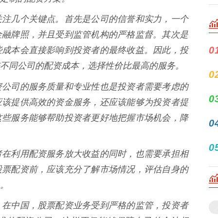
关注几个关键点。首先是公司的信誉和实力，一个
金融牌照，并且受到监管机构的严格监督。其次是
0
些成本会直接影响到投资者的最终收益。因此，投
不同公司的配资成本，选择性价比最高的服务。
0
资公司的服务质量和专业性也是投资者需要考虑的
0
应该提供高效的资金服务，还应该能够为投资者提
这些服务能够帮助投资者更好地把握市场机会，降
0
0
者在利用配资服务放大收益的同时，也需要承担相
股票配资前，应该充分了解市场情况，评估自身的
。
。在中国，股票配资业务受到严格的监管，投资者