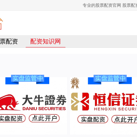
专业的股票配资官网 股票
票配资
配资知识网