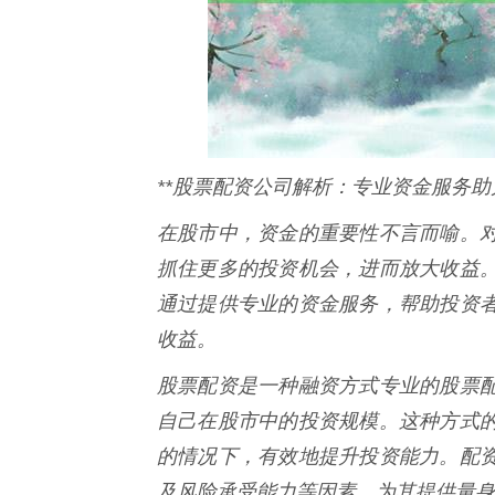
**股票配资公司解析：专业资金服务助
在股市中，资金的重要性不言而喻。
抓住更多的投资机会，进而放大收益
通过提供专业的资金服务，帮助投资
收益。
股票配资是一种融资方式专业的股票
自己在股市中的投资规模。这种方式
的情况下，有效地提升投资能力。配
及风险承受能力等因素，为其提供量身