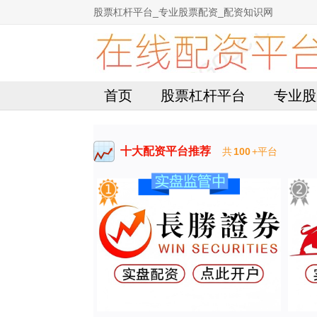
股票杠杆平台_专业股票配资_配资知识网
首页
股票杠杆平台
专业股
十大配资平台推荐
共
100
+平台