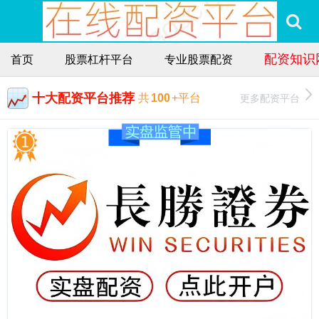
配资知识
首页
股票杠杆平台
专业股票配资
十大配资平台推荐
更多配资平台
共
100
+平台