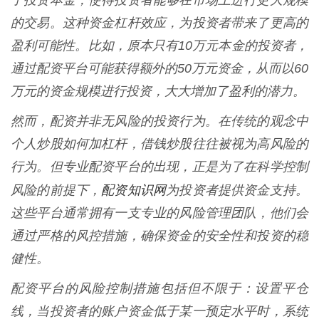
了投资本金，使得投资者能够在市场上进行更大规模
的交易。这种资金杠杆效应，为投资者带来了更高的
盈利可能性。比如，原本只有10万元本金的投资者，
通过配资平台可能获得额外的50万元资金，从而以60
万元的资金规模进行投资，大大增加了盈利的潜力。
然而，配资并非无风险的投资行为。在传统的观念中
个人炒股如何加杠杆，借钱炒股往往被视为高风险的
行为。但专业配资平台的出现，正是为了在科学控制
配资知识网
风险的前提下，
为投资者提供资金支持。
这些平台通常拥有一支专业的风险管理团队，他们会
通过严格的风控措施，确保资金的安全性和投资的稳
健性。
配资平台的风险控制措施包括但不限于：设置平仓
线，当投资者的账户资金低于某一预定水平时，系统