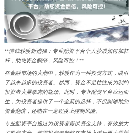
**借钱炒股新选择：专业配资平台个人炒股如何加杠
杆，助您资金翻倍，风险可控！**
在金融市场的大潮中，炒股作为一种投资方式，吸引
了越来越多的投资者。然而，资金不足往往成为制约
投资者大展拳脚的瓶颈。此时，专业配资平台应运而
生，为投资者提供了一个全新的选择，不仅能够助您
资金翻倍，还能在一定程度上控制风险。
专业配资平台通过为投资者提供资金支持，有效放大