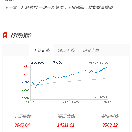
杠杆炒股 一对一配资网：专业顾问，助您财富增值
下一篇：
行情指数
上证走势
深证走势
创业走势
上证指数
深证成指
创业板指
3940.04
14311.01
3563.12