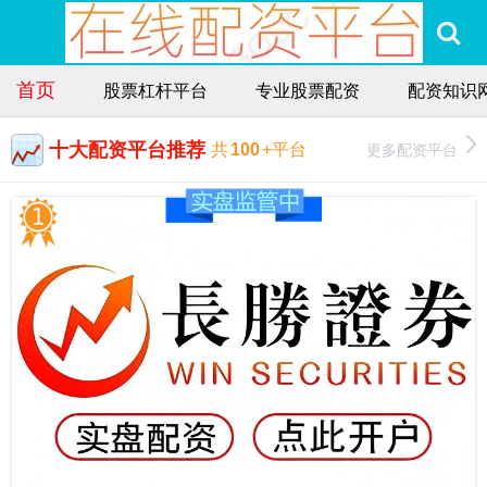
首页
股票杠杆平台
专业股票配资
配资知识
十大配资平台推荐
更多配资平台
共
100
+平台