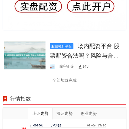
场内配资平台 股
股票杠杆平台
票配资合法吗？风险与合规
性解析
航宇汇金
143
全部加载完成
行情指数
上证走势
深证走势
创业走势