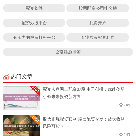
配资软件
股票配资公司排名榜
配资炒股平台
配资开户
有实力的股票杠杆平台
专业股票配资利息
全部话题标签
热门文章
配资实盘网上配资炒股 中天创投：赋能创新，
引领未来投资新方向
245
股票正规配资官网 股票配资交易：放大收益，
风险可控？
245