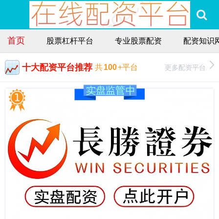
首页
股票杠杆平台
专业股票配资
配资知识
十大配资平台推荐
更多配资平台
共
100
+平台