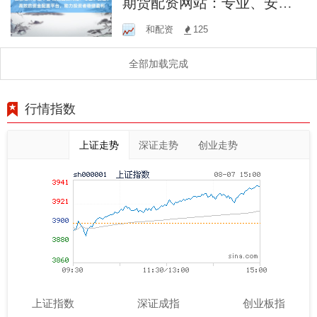
期货配资网站：专业、安
全、高效的资金配置平台，
和配资
125
助力投资者稳健盈利
全部加载完成
行情指数
上证走势
深证走势
创业走势
上证指数
深证成指
创业板指