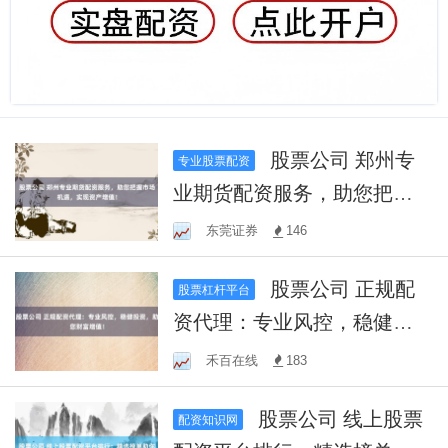
股票公司 郑州专
专业股票配资
业期货配资服务，助您把握
市场机遇，实现资产增值！
东莞证券
146
股票公司 正规配
股票杠杆平台
资代理：专业风控，稳健投
资，助您财富增值！
禾百在线
183
股票公司 线上股票
配资知识网