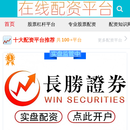
首页
股票杠杆平台
专业股票配资
配资知识
十大配资平台推荐
更多配资平台
共
100
+平台