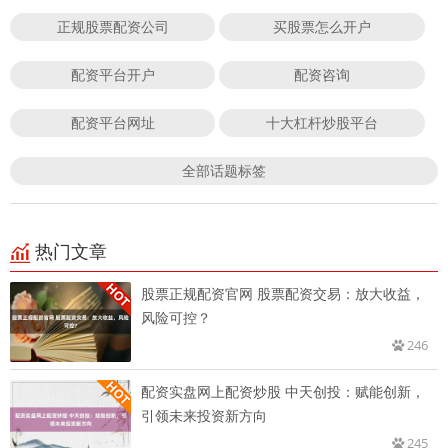
正规股票配资公司
买股票怎么开户
配资平台开户
配资咨询
配资平台网址
十大杠杆炒股平台
全部话题标签
热门文章
股票正规配资官网 股票配资交易：放大收益，
风险可控？
246
配资实盘网上配资炒股 中天创投：赋能创新，
引领未来投资新方向
245