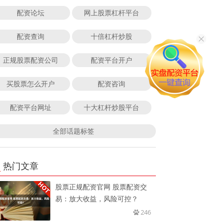
配资论坛
网上股票杠杆平台
配资查询
十倍杠杆炒股
正规股票配资公司
配资平台开户
买股票怎么开户
配资咨询
配资平台网址
十大杠杆炒股平台
全部话题标签
热门文章
股票正规配资官网 股票配资交
易：放大收益，风险可控？
246