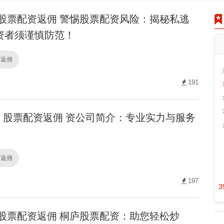
股票配资返佣 警惕股票配资风险：揭秘私逃
资者须谨慎防范！
资返佣
191
股票配资返佣 资公司简介：专业实力与服务
资返佣
197
3
股票配资返佣 桐庐股票配资：助您轻松炒