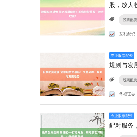
股，放大
股票配
互利配资
专业股票配资
规则与发
股票配
华福证券
专业股票配资
配对服务