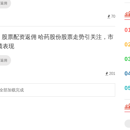
资返佣
70
0
股票配资返佣 哈药股份股票走势引关注，市
0
绩表现
0
资返佣
0
201
0
全部加载完成