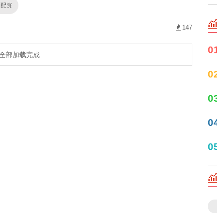
资配资
147
0
全部加载完成
0
0
0
0