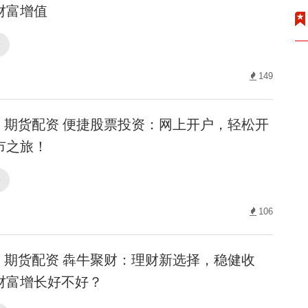
财富增值
资
149
期货配资 便捷股票投资：网上开户，轻松开
市之旅！
资
106
期货配资 犇牛聚财：理财新选择，稳健收
财富增长好不好？