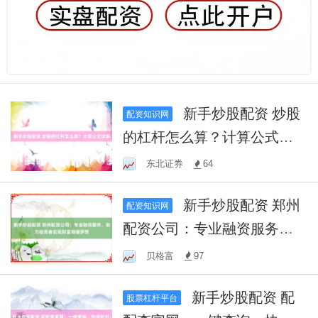
新手炒股配资 炒股
配资知识网
的杠杆怎么算？计算公式详
解
东北证券
64
新手炒股配资 郑州
配资知识网
配资公司：专业融资服务，
助力投资者实现财富增值梦
贝格富
97
想
新手炒股配资 配
股票杠杆平台