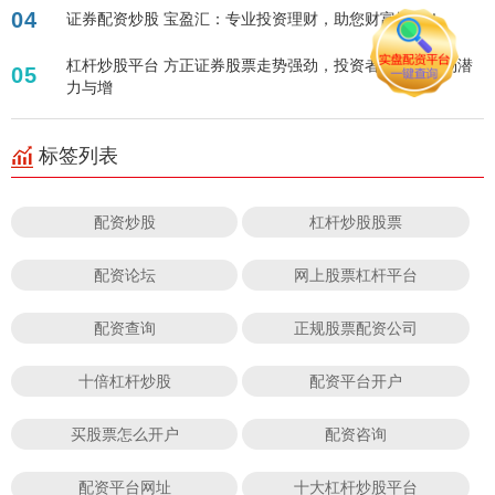
04
证券配资炒股 宝盈汇：专业投资理财，助您财富增值！
杠杆炒股平台 方正证券股票走势强劲，投资者看好其市场潜
05
力与增
标签列表
配资炒股
杠杆炒股股票
配资论坛
网上股票杠杆平台
配资查询
正规股票配资公司
十倍杠杆炒股
配资平台开户
买股票怎么开户
配资咨询
配资平台网址
十大杠杆炒股平台