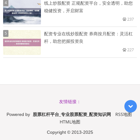
4
线上炒股配资 正规配资平台，安全透明，助您
稳健投资，开启财富
237
5
配资专业在线炒股配资 券商按月配资：灵活杠
杆，助您把握投资良
227
友情链接：
股票杠杆平台_专业股票配资_配资知识网
RSS地图
Powered by
HTML地图
Copyright
© 2013-2025