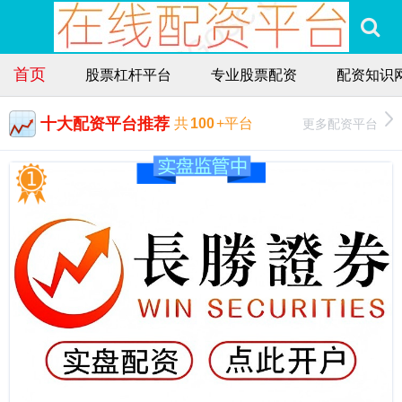
首页
股票杠杆平台
专业股票配资
配资知识
十大配资平台推荐
更多配资平台
共
100
+平台