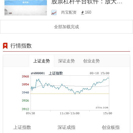
股票杠杆平台软件：放大收
益，风险可控！
尚宝配资
160
全部加载完成
行情指数
上证走势
深证走势
创业走势
上证指数
深证成指
创业板指