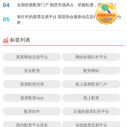
04
全国炒股配资门户 期货市场风云：把握机遇，规避风险！
有杠杆的股票交易平台 期货协会最新动态及行业发展趋势分
05
析
标签列表
股票网络交易平台
网络炒股杠杆平台
安全配资
配资网站
股票配资代理
线上股票配资门户
股票配资app
线上配资
配资软件
正规的股票杠杆平台
国内配资平台排名
在线股票交易平台