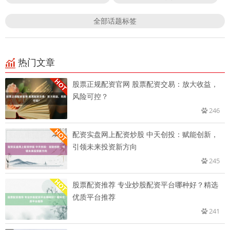
全部话题标签
热门文章
股票正规配资官网 股票配资交易：放大收益，
风险可控？
246
配资实盘网上配资炒股 中天创投：赋能创新，
引领未来投资新方向
245
股票配资推荐 专业炒股配资平台哪种好？精选
优质平台推荐
241