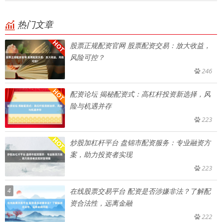
热门文章
股票正规配资官网 股票配资交易：放大收益，
风险可控？
246
配资论坛 揭秘配资式：高杠杆投资新选择，风
险与机遇并存
223
炒股加杠杆平台 盘锦市配资服务：专业融资方
案，助力投资者实现
223
4
在线股票交易平台 配资是否涉嫌非法？了解配
资合法性，远离金融
222