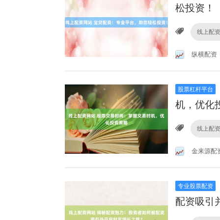
松投资！
线上配
纵横配资
股票杠杆平台
机，优化
线上配
金来源配
专业股票配资
配资吸引