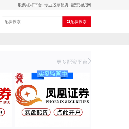
股票杠杆平台_专业股票配资_配资知识网
配资搜索
更多配资平台