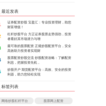
最近发表
证券配资炒股 宝盈汇：专业投资理财，助您
1
财富增值！
杠杆炒股平台 方正证券股票走势强劲，投资
2
者看好其市场潜力与增
最可靠的股票配资 正规炒股配资平台，安全
3
高效助力投资者实现财
股票配资炒股交流 炒股配资攻略：了解配资
4
利息，把握投资先机，
炒股开户 期货配资平台：高效、安全的投资
5
利器，助力您轻松实现
标签列表
网络炒股杠杆平台
股票网上配资