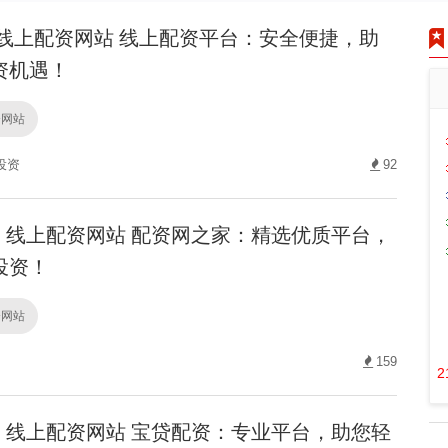
线上配资网站 线上配资平台：安全便捷，助
资机遇！
资网站
投资
92
线上配资网站 配资网之家：精选优质平台，
投资！
资网站
159
2
线上配资网站 宝贷配资：专业平台，助您轻