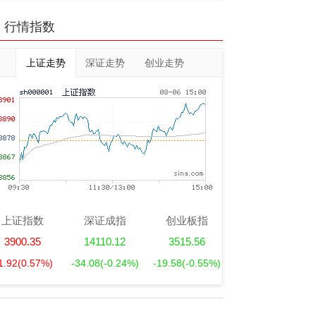
行情指数
上证走势
深证走势
创业走势
上证指数
深证成指
创业板指
3900.35
14110.12
3515.56
1.92
(0.57%)
-34.08
(-0.24%)
-19.58
(-0.55%)