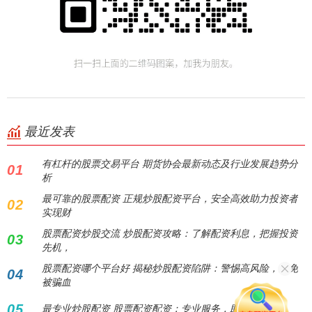
最近发表
有杠杆的股票交易平台 期货协会最新动态及行业发展趋势分
01
析
最可靠的股票配资 正规炒股配资平台，安全高效助力投资者
02
实现财
股票配资炒股交流 炒股配资攻略：了解配资利息，把握投资
03
先机，
股票配资哪个平台好 揭秘炒股配资陷阱：警惕高风险，避免
04
被骗血
05
最专业炒股配资 股票配资配资：专业服务，助您增值。