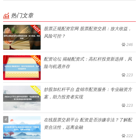
热门文章
股票正规配资官网 股票配资交易：放大收益，
风险可控？
246
配资论坛 揭秘配资式：高杠杆投资新选择，风
险与机遇并存
223
炒股加杠杆平台 盘锦市配资服务：专业融资方
案，助力投资者实现
223
4
在线股票交易平台 配资是否涉嫌非法？了解配
资合法性，远离金融
222