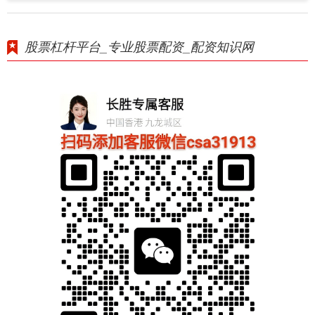
股票杠杆平台_专业股票配资_配资知识网